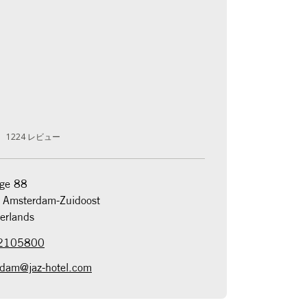
1224
レビュー
ge 88

Amsterdam-Zuidoost

erlands
2105800
rdam@jaz-hotel.com