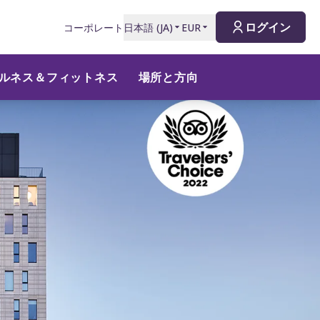
ログイン
コーポレート
日本語
(
JA
)
EUR
ルネス＆フィットネス
場所と方向