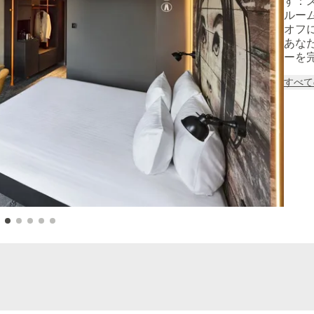
す：
ルー
オフ
あな
ーを
すべて