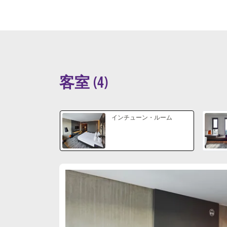
客室
(
4
)
スライド1 1
インチューン・ルーム
スライド1 5