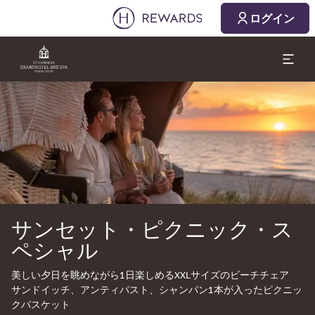
ログイン
スライド1 1
サンセット・ピクニック・ス
ペシャル
美しい夕日を眺めながら1日楽しめるXXLサイズのビーチチェア
サンドイッチ、アンティパスト、シャンパン1本が入ったピクニッ
クバスケット