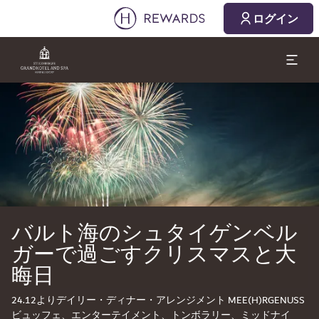
ログイン
スライド1 1
バルト海のシュタイゲンベル
ガーで過ごすクリスマスと大
晦日
24.12よりデイリー・ディナー・アレンジメント MEE(H)RGENUSS
ビュッフェ、エンターテイメント、トンボラリー、ミッドナイ