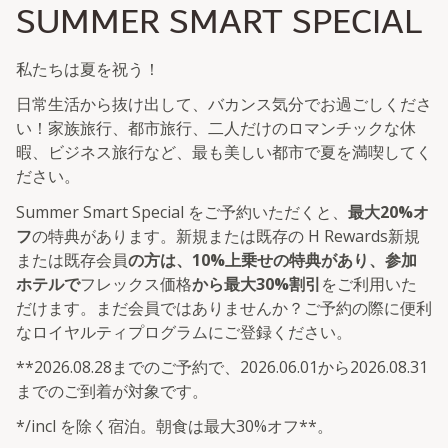
SUMMER SMART SPECIAL
私たちは夏を祝う！
日常生活から抜け出して、バカンス気分でお過ごしくださ
い！家族旅行、都市旅行、二人だけのロマンチックな休
暇、ビジネス旅行など、最も美しい都市で夏を満喫してく
ださい。
Summer Smart Special をご予約いただくと、
最大20%オ
フ
の特典があります。新規または既存の H Rewards新規
または既存会員
の方は、10%上乗せの特典があり、参加
ホテルで
フレックス価格
から最大30%割引
をご利用いた
だけます。まだ会員ではありませんか？ご予約の際に便利
なロイヤルティプログラムにご登録ください。
**2026.08.28までのご予約で、2026.06.01から2026.08.31
までのご到着が対象です。
*/incl を除く宿泊。朝食は最大30%オフ**。