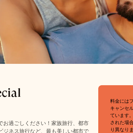
t Special
cial
泊料金。
料金には
キャンセ
ています
された場
でお過ごしください！家族旅行、都市
り異なり
ビジネス旅行など、最も美しい都市で