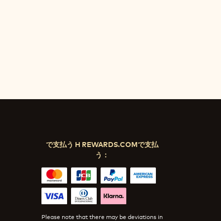
で支払う H REWARDS.COMで支払
う：
Please note that there may be deviations in