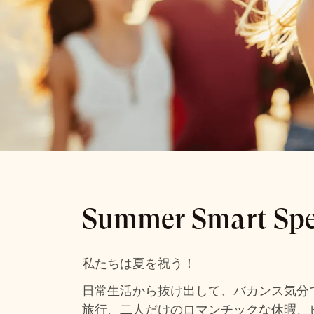
Summer Smar
Summer Smart Spe
会員になると最大30％割引 */incl を除く宿
私たちは夏を祝う！
日常生活から抜け出して、バカンス気分
旅行、二人だけのロマンチックな休暇、