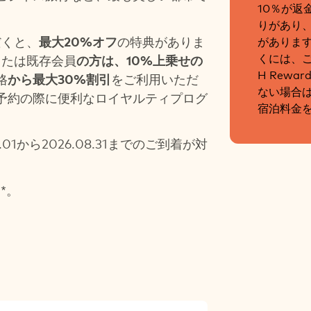
10％が返
りがあり
がありま
ただくと、
最大20%オフ
の特典がありま
くには、
規または既存会員
の方は、10%上乗せの
H Rew
格
から最大30%割引
をご利用いただ
ない場合は
予約の際に便利なロイヤルティプログ
宿泊料金
6.01から2026.08.31までのご到着が対
*。