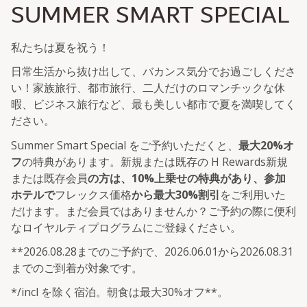
SUMMER SMART SPECIAL
私たちは夏を祝う！
日常生活から抜け出して、バカンス気分でお過ごしくださ
い！家族旅行、都市旅行、二人だけのロマンチックな休
暇、ビジネス旅行など、最も美しい都市で夏を満喫してく
ださい。
Summer Smart Special をご予約いただくと、
最大20%オ
フ
の特典があります。新規または既存の H Rewards新規
または既存会員
の方は、10%上乗せの特典があり、参加
ホテルで
フレックス価格
から最大30%割引
をご利用いた
だけます。まだ会員ではありませんか？ご予約の際に便利
なロイヤルティプログラムにご登録ください。
**2026.08.28までのご予約で、2026.06.01から2026.08.31
までのご到着が対象です。
*/incl を除く宿泊。朝食は最大30%オフ**。