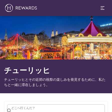
1 部屋 ⋅ 1 Adult
スライド1 1
チューリッヒ
チューリッヒとその近郊の祝祭の楽しみを発見するために、私た
ちと一緒に滞在しましょう。
どこへ行くんだ？
どこへ行くんだ？