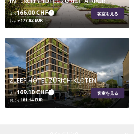
INTERCITYHOTEL ZURICH AIRPORT
166.00 CHF
客室を見る
より
177.82 EUR
およそ
ZLEEP HOTEL ZÜRICH-KLOTEN
169.10 CHF
客室を見る
より
181.14 EUR
およそ
クイックリンク