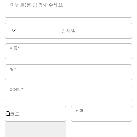
인사말
이름
이름
*
성
성
*
이메일
이메일
*
코드
전화
전화
코드
국제 형식 필요(예: +49 171 1234567)