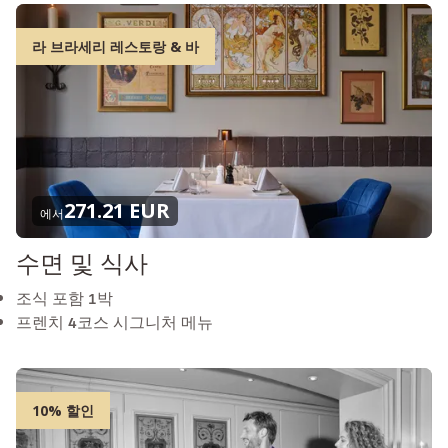
라 브라세리 레스토랑 & 바
271.21 EUR
에서
수면 및 식사
조식 포함 1박
프렌치 4코스 시그니처 메뉴
10% 할인