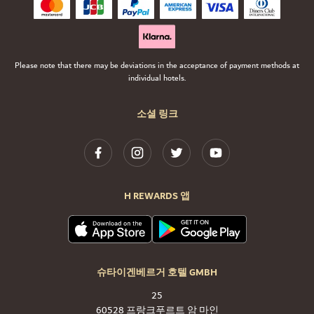
Please note that there may be deviations in the acceptance of payment methods at
individual hotels.
소셜 링크
H REWARDS 앱
슈타이겐베르거 호텔 GMBH
25
60528 프랑크푸르트 암 마인