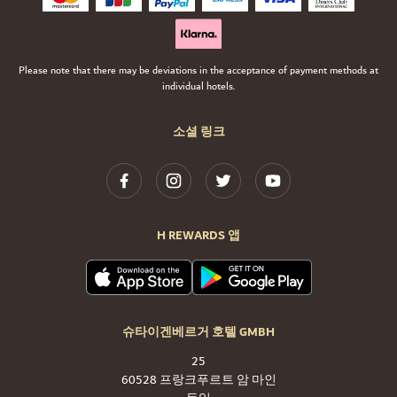
Please note that there may be deviations in the acceptance of payment methods at
individual hotels.
소셜 링크
H REWARDS 앱
슈타이겐베르거 호텔 GMBH
25
60528 프랑크푸르트 암 마인