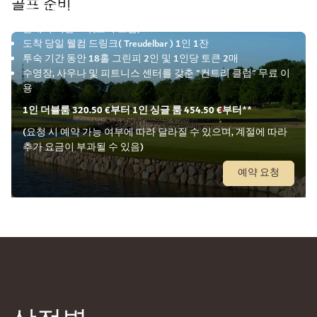
골프 준비
트뢰델베르크 골프 휴식
클래식 객실 2박(조식 포함)
도착 당일 웰컴 드링크( Treudelbar ) 1인 1잔
투숙 기간 동안 18홀 그린피 2인 및 1인당 토큰 2매
수영장, 사우나 및 피트니스 센터를 갖춘 "컨트리 클럽" 무료 이
용
1인 더블룸 320.50 €부터 1인 싱글 룸 454.50 €부터
**
(요청 시 예약 가능 여부에 따라 달라질 수 있으며, 계절에 따라
추가 요금이 부과될 수 있음)
예약 요청