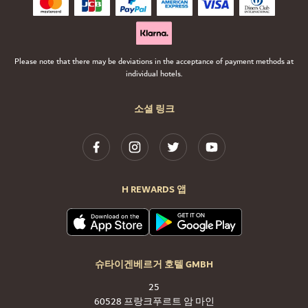
Please note that there may be deviations in the acceptance of payment methods at
individual hotels.
소셜 링크
H REWARDS 앱
슈타이겐베르거 호텔 GMBH
25
60528 프랑크푸르트 암 마인