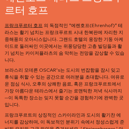
르터 호프
프랑크푸르터 호프
의 독점적인 “에렌호프(Ehrenhof)” 테
라스는 활기 넘치는 프랑크푸르트 시내 한복판에 자리한 지
중해풍의 오아시스입니다. 그랜드 호텔의 웅장한 기둥 아케
이드로 둘러싸인 이곳에서는 위풍당당한 고층 빌딩들과 활
기 넘치는 카이저플라츠의 숨 막히는 전망을 감상할 수 있습
니다.
브라스리 모데른 OSCAR's는 도시의 번잡함을 잠시 잊고
휴식을 취할 수 있는 공간으로 여러분을 초대합니다. 여유로
운 점심 식사, 오후의 상쾌한 음료, 혹은 프랑크푸르트에서
가장 아름다운 테라스에서 즐기는 로맨틱한 저녁 식사까지
—이 독특한 장소는 잊지 못할 순간을 경험하기에 완벽한 곳
입니다.
프랑크푸르트의 상징적인 스카이라인과 도시의 활기찬 에
너지를 감상하며, 이 독보적인 분위기 속에서 정성스럽게 준
비된 요리와 고급 와인을 즐겨보세요. ‘ Steigenberger ’ 아