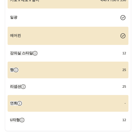
가로 x 세로 x 높이
4,40 x 7,00 x 3,90
일광
에어컨
강의실 스타일
12
행
25
리셉션
25
연회
-
U자형
12