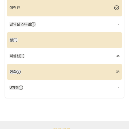
에어컨
강의실 스타일
-
행
-
리셉션
34
연회
34
U자형
-