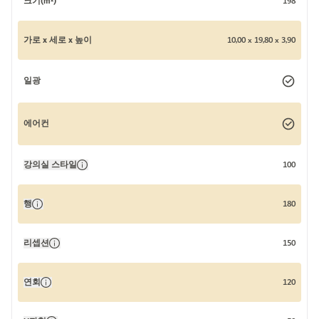
크기(m²)
198
가로 x 세로 x 높이
10,00 x 19,80 x 3,90
일광
에어컨
강의실 스타일
100
행
180
리셉션
150
연회
120