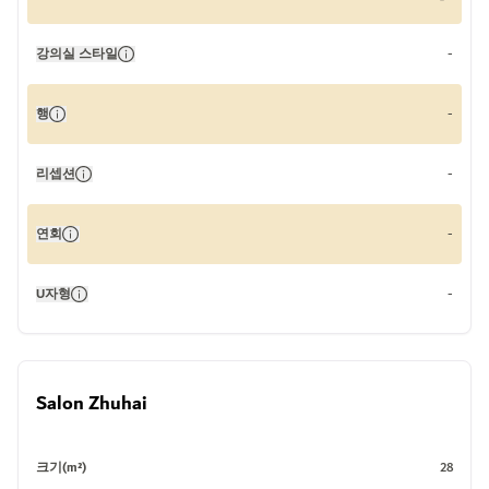
강의실 스타일
-
행
-
리셉션
-
연회
-
U자형
-
Salon Zhuhai
크기(m²)
28