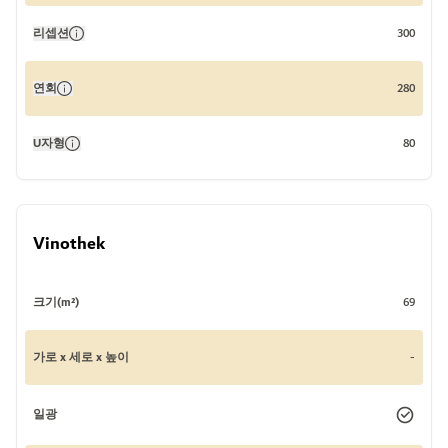
리셉션
300
연회
280
U자형
80
Vinothek
크기(m²)
69
가로 x 세로 x 높이
-
일광