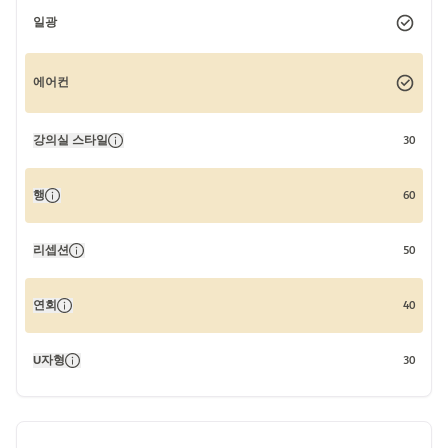
일광
에어컨
강의실 스타일
30
행
60
리셉션
50
연회
40
U자형
30