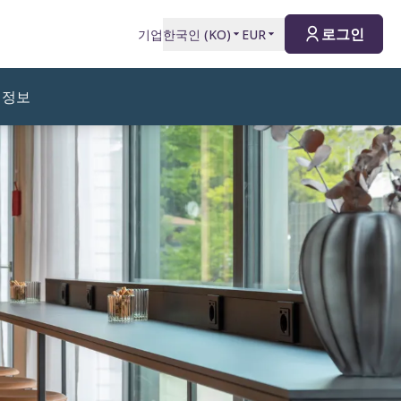
로그인
기업
한국인
(
KO
)
EUR
 정보