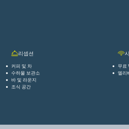
리셉션
커피 및 차
무료 W
수하물 보관소
엘리
바 및 라운지
조식 공간