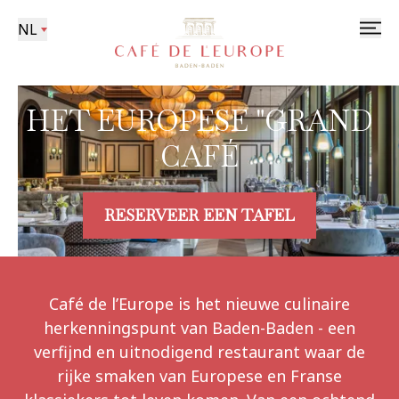
NL
HET EUROPESE "GRAND
CAFÉ
RESERVEER EEN TAFEL
Café de l’Europe is het nieuwe culinaire
herkenningspunt van Baden-Baden - een
verfijnd en uitnodigend restaurant waar de
rijke smaken van Europese en Franse