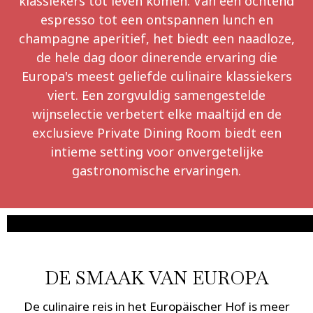
klassiekers tot leven komen. Van een ochtend
espresso tot een ontspannen lunch en
champagne aperitief, het biedt een naadloze,
de hele dag door dinerende ervaring die
Europa's meest geliefde culinaire klassiekers
viert. Een zorgvuldig samengestelde
wijnselectie verbetert elke maaltijd en de
exclusieve Private Dining Room biedt een
intieme setting voor onvergetelijke
gastronomische ervaringen.
DE SMAAK VAN EUROPA
De culinaire reis in het Europäischer Hof is meer