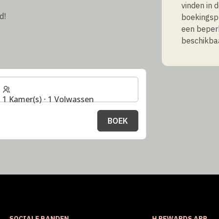
vinden in 
d!
boekingspr
een beperk
beschikbaa
1 Kamer(s) ⋅ 1 Volwassen
BOEK
SOCIALE BANDEN
H REWARDS APP