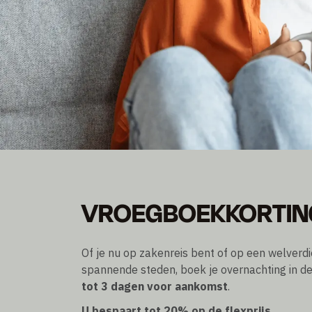
VROEGE VOGEL PRI
VROEGBOEKKORTIN
Bespaar tot 20% op de Flex prijs
Boekbaar tot 3 dagen voor aankomst
Of je nu op zakenreis bent of op een welverdi
spannende steden, boek je overnachting in d
tot 3 dagen voor aankomst
.
U bespaart tot 20% op de flexprijs
.