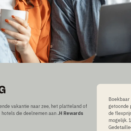
JS
G
Boekbaar 
ende vakantie naar zee, het platteland of
getoonde p
e hotels die deelnemen aan
.H Rewards
de flexpri
mogelijk. 
Gedetaille