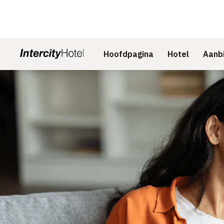
Hoofdpagina
Hotel
Aanb
Dia 1 van 1