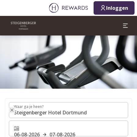
06-08-2026
07-08-2026
Inloggen
1 Kamer(s) ⋅ 1 Volwassen
Dia 1 van 1
Waar ga je heen?
Waar ga je heen?
06-08-2026
07-08-2026