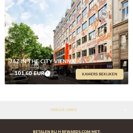
JAZ IN THE CITY VIENNA
101,60 EUR
KAMERS BEKIJKEN
van
SNELLE LINKS
BETALEN BIJ H REWARDS.COM MET: