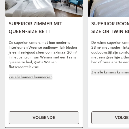
SUPERIOR ZIMMER MIT
SUPERIOR ROOM
QUEEN-SIZE BETT
SIZE OR TWIN B
De superior kamers met hun moderne
De ruime superior kam
interieur en Weense oudbouw flair bieden
28 m² met modern inte
je een feel-good sfeer op maximaal 20 m²
oudbouwstijl zijn comfo
in het centrum van Wenen met een Frans
met een gezellige zitho
queensize bed, gratis WiFi en
bed of twee aparte ee
flatscreentelevisie.
Zie alle kamers kenme
Zie alle kamers kenmerken
VOLGENDE
VOLG