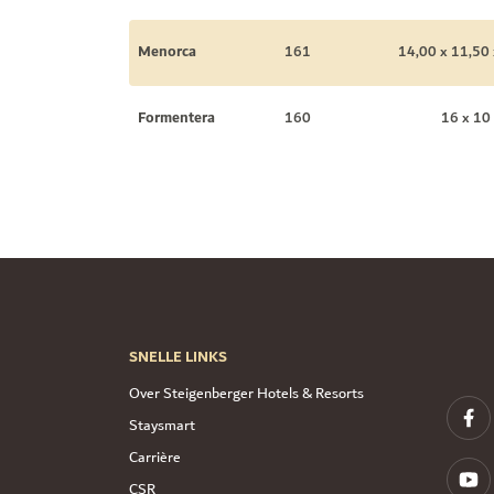
Menorca
161
14,00 x 11,50 
Formentera
160
16 x 10
SNELLE LINKS
Over Steigenberger Hotels & Resorts
Staysmart
Carrière
CSR