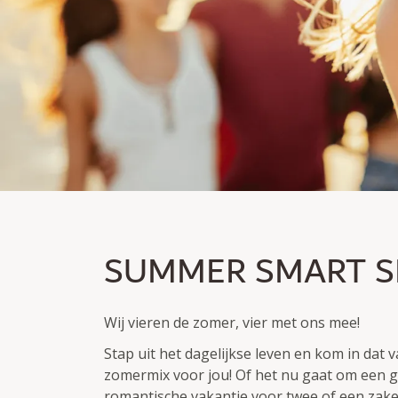
SUMMER SMART SPE
SUMMER SMART S
Word lid en bespaar tot 30% korting
Overnachting excl./incl. ontbijt
Wij vieren de zomer, vier met ons mee!
Stap uit het dagelijkse leven en kom in dat 
zomermix voor jou! Of het nu gaat om een g
romantische vakantie voor twee of een zaken