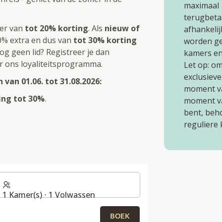
maximaal 
terugbeta
eer van
tot 20% korting
. Als
nieuw of
afhankelij
10% extra en dus van
tot 30% korting
worden ge
og geen lid? Registreer je dan
kamers en 
r ons loyaliteitsprogramma.
Let op: o
exclusieve
van 01.06. tot 31.08.2026:
moment van
ting tot 30%
.
moment van
bent, beh
reguliere 
G
1 Kamer(s) ⋅ 1 Volwassen
BOEK