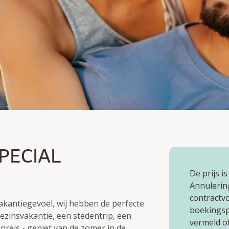
CIAL
PECIAL
De prijs is
Annulerin
contractv
vakantiegevoel, wij hebben de perfecte
boekingspr
ezinsvakantie, een stedentrip, een
vermeld o
reis - geniet van de zomer in de