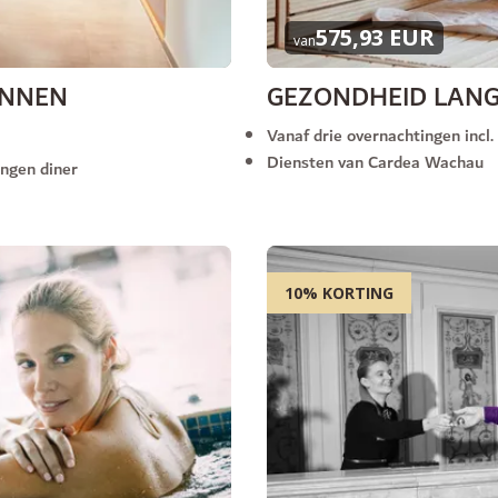
575,93 EUR
van
ANNEN
GEZONDHEID LAN
Vanaf drie overnachtingen incl
Diensten van Cardea Wachau
angen diner
10% KORTING