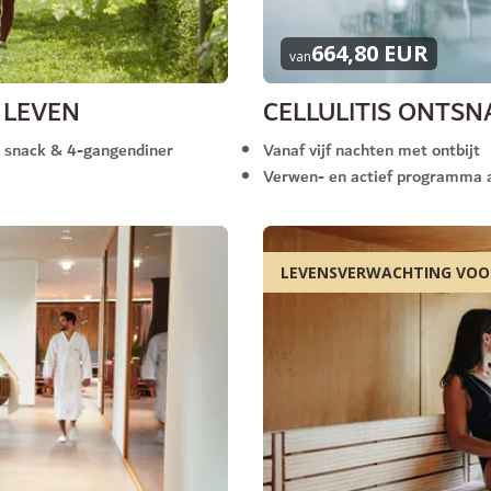
664,80 EUR
van
 LEVEN
CELLULITIS ONTS
u snack & 4-gangendiner
Vanaf vijf nachten met ontbijt
Verwen- en actief programma a
LEVENSVERWACHTING VO