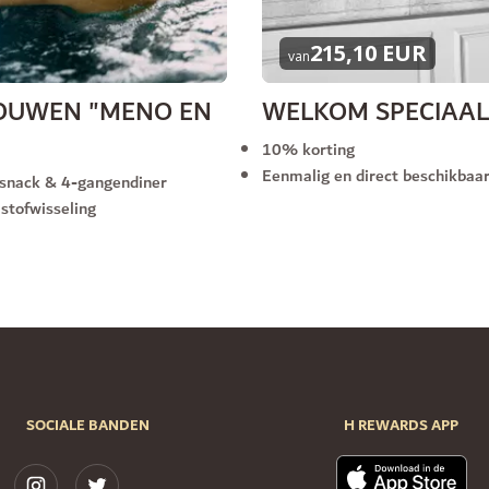
215,10 EUR
van
ROUWEN "MENO EN
WELKOM SPECIAAL
10% korting
Eenmalig en direct beschikbaa
u-snack & 4-gangendiner
stofwisseling
SOCIALE BANDEN
H REWARDS APP