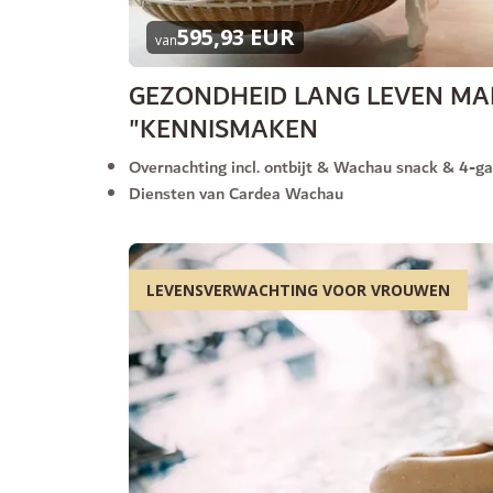
595,93 EUR
van
GEZONDHEID LANG LEVEN M
"KENNISMAKEN
Overnachting incl. ontbijt & Wachau snack & 4-g
Diensten van Cardea Wachau
LEVENSVERWACHTING VOOR VROUWEN