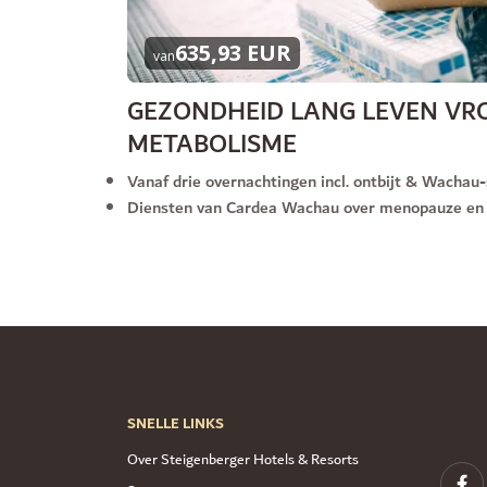
635,93 EUR
van
GEZONDHEID LANG LEVEN V
METABOLISME
Vanaf drie overnachtingen incl. ontbijt & Wacha
Diensten van Cardea Wachau over menopauze en 
SNELLE LINKS
Over Steigenberger Hotels & Resorts