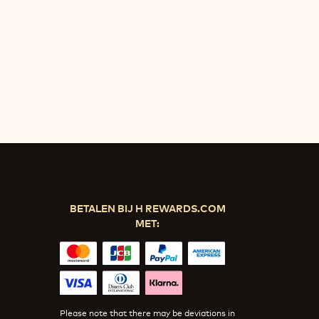
BETALEN BIJ H REWARDS.COM
MET:
Please note that there may be deviations in