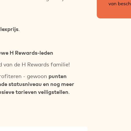
van besch
lexprijs
.
euwe H Rewards-leden
d van de H Rewards familie!
profiteren - gewoon
punten
nde statusniveau en nog meer
ieve tarieven veiligstellen
.