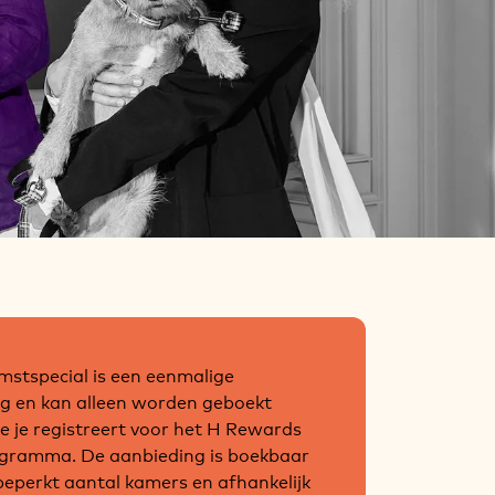
stspecial is een eenmalige
g en kan alleen worden geboekt
e je registreert voor het H Rewards
gramma. De aanbieding is boekbaar
beperkt aantal kamers en afhankelijk