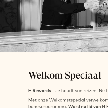
Welkom Spec
Welkom Speciaal
10% korting
Eenmalig en direct beschikbaar voor nieu
H Rewards
- Je houdt van reizen. Nu 
Met onze Welkomstspecial verwelkom
bonusprogramma.
Word nu lid van H