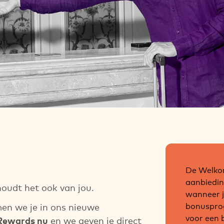
iaal
De Welkom
we H Rewards leden
aanbiedin
houdt het ook van jou.
wanneer j
bonuspro
en we je in ons nieuwe
voor een 
 Rewards nu
en we geven je direct