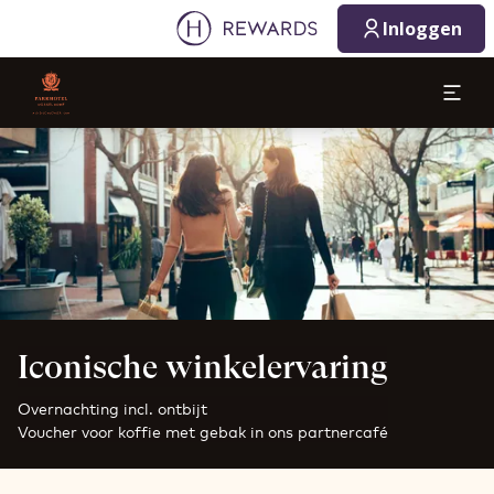
Inloggen
Dia 1 van 1
Iconische winkelervaring
Overnachting incl. ontbijt
Voucher voor koffie met gebak in ons partnercafé