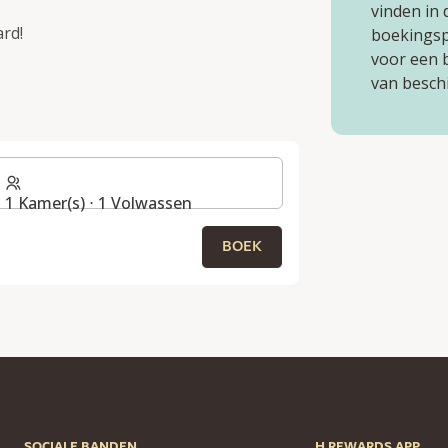
vinden in
ard!
boekingsp
voor een 
G
van besch
1 Kamer(s) ⋅ 1 Volwassen
BOEK
SOCIALE BANDEN
H REWARDS APP