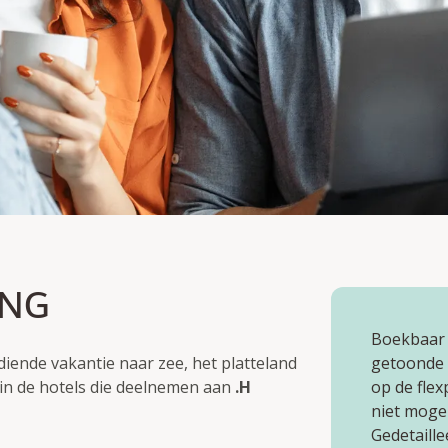
S
ING
Boekbaar 
diende vakantie naar zee, het platteland
getoonde p
in de hotels die deelnemen aan
.H
op de flex
niet mogel
Gedetaill