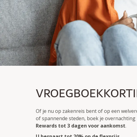
VROEGE VOGEL PRIJ
VROEGBOEKKORT
Bespaar tot 20% op de Flex prijs
Boekbaar tot 3 dagen voor aankomst
Of je nu op zakenreis bent of op een welver
of spannende steden, boek je overnachting 
Rewards
tot 3 dagen voor aankomst
.
U bespaart tot 20% op de flexprijs
.