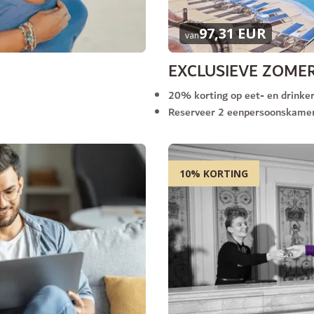
97,31 EUR
van
EXCLUSIEVE ZOME
20% korting op eet- en drinke
Reserveer 2 eenpersoonskamer
10% KORTING