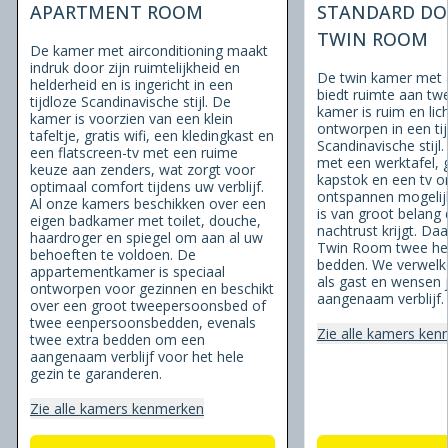
APARTMENT ROOM
STANDARD DO
TWIN ROOM
De kamer met airconditioning maakt
indruk door zijn ruimtelijkheid en
De twin kamer met a
helderheid en is ingericht in een
biedt ruimte aan twe
tijdloze Scandinavische stijl. De
kamer is ruim en lich
kamer is voorzien van een klein
ontworpen in een ti
tafeltje, gratis wifi, een kledingkast en
Scandinavische stijl.
een flatscreen-tv met een ruime
met een werktafel, g
keuze aan zenders, wat zorgt voor
kapstok en een tv om
optimaal comfort tijdens uw verblijf.
ontspannen mogelij
Al onze kamers beschikken over een
is van groot belang
eigen badkamer met toilet, douche,
nachtrust krijgt. Da
haardroger en spiegel om aan al uw
Twin Room twee hee
behoeften te voldoen. De
bedden. We verwelk
appartementkamer is speciaal
als gast en wensen 
ontworpen voor gezinnen en beschikt
aangenaam verblijf.
over een groot tweepersoonsbed of
twee eenpersoonsbedden, evenals
Zie alle kamers ke
twee extra bedden om een
aangenaam verblijf voor het hele
gezin te garanderen.
Zie alle kamers kenmerken