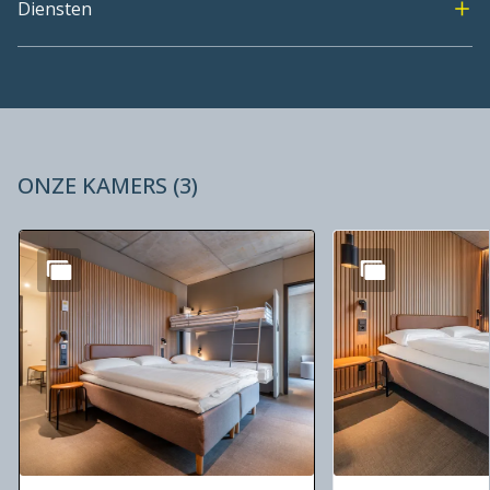
Diensten
ONZE KAMERS
(
3
)
Dia 1 van 3