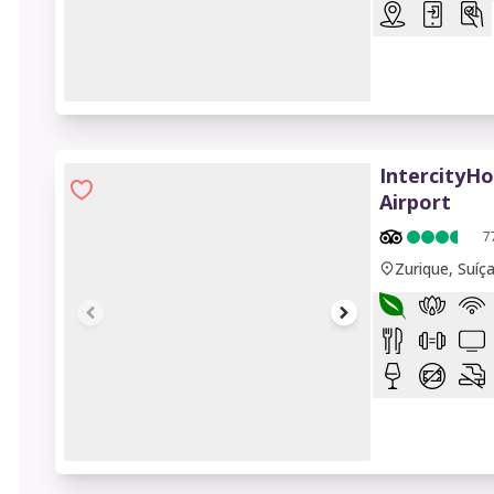
1 of 9
IntercityHo
Airport
7
Zurique, Suíç
1 of 6