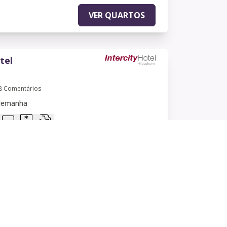
VER QUARTOS
tel
8
Comentários
Alemanha
193,60 EUR
a partir de
VER QUARTOS
tel Graz