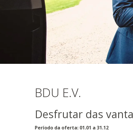
Associação
BDU E.V.
Consultore
Desfrutar das vant
Alemães a
Período da oferta: 01.01 a 31.12