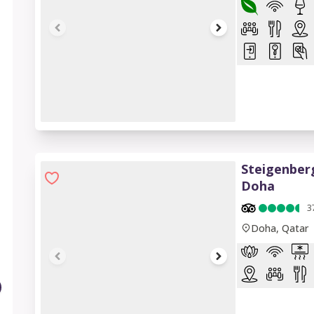
1 of 7
Steigenber
Doha
3
Doha, Qatar