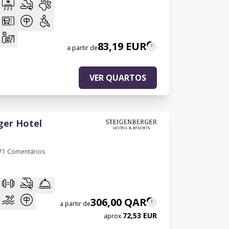
83,19 EUR
a partir de
VER QUARTOS
ger Hotel
71
Comentários
306,00 QAR
a partir de
72,53 EUR
aprox.