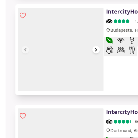
IntercityH
1
Budapeste, H
1 of 7
IntercityH
6
Dortmund, A