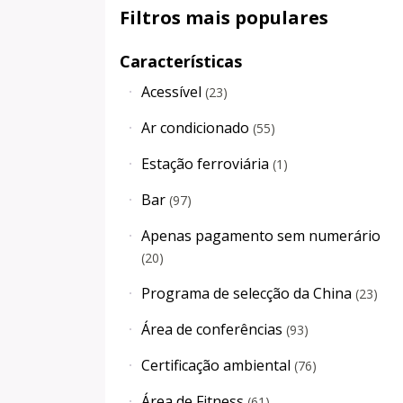
Filtros mais populares
Características
Acessível
(
23
)
Ar condicionado
(
55
)
Estação ferroviária
(
1
)
Bar
(
97
)
Apenas pagamento sem numerário
(
20
)
Programa de selecção da China
(
23
)
Área de conferências
(
93
)
Certificação ambiental
(
76
)
Área de Fitness
(
61
)