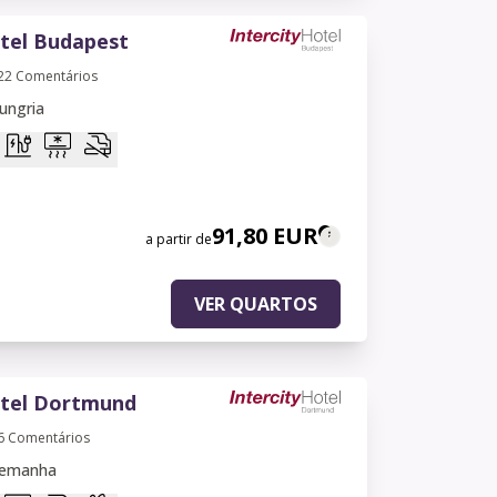
otel Budapest
22
Comentários
ungria
91,80 EUR
a partir de
VER QUARTOS
otel Dortmund
6
Comentários
lemanha