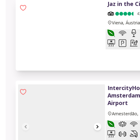
Jaz in the C
4
Viena, Áustria
IntercityHo
Amsterdam 
Airport
Amesterdão, 