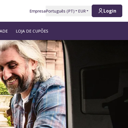
Login
Empresa
Português
(
PT
)
EUR
DADE
LOJA DE CUPÕES