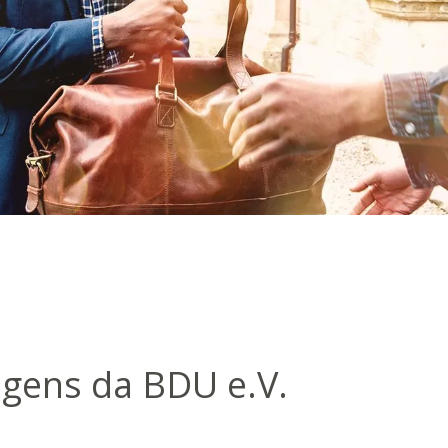
 Federal de
s de Gestão
agens da BDU e.V.
ssociação