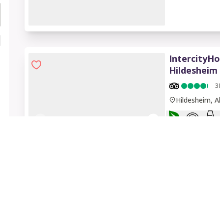
1 of 7
IntercityHo
Hildesheim
3
Hildesheim, 
1 of 7
IntercityHo