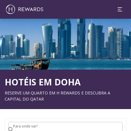
1 Quarto(s) ⋅ 1 Adulto
Diapositivo 1 de 1
HOTÉIS EM DOHA
RESERVE UM QUARTO EM H REWARDS E DESCUBRA A
CAPITAL DO QATAR
Para onde vai?
Para onde vai?