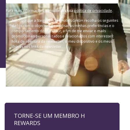
Para mais informações, consulte a nossa
política de privacidade
.
Autorizo que a Steigenberger Hotels GmbH recolha os seguintes
dados com o objectivo de analisar as minhas preferências e o
comportamento do utilizador, a fim de me enviar e-mails
promocionais personalizados e relacionados com interesses:
hora de abertura da newsletter, o meu dispositivo e os meus
cliques nos links da newsletter.
TORNE-SE UM MEMBRO H
REWARDS