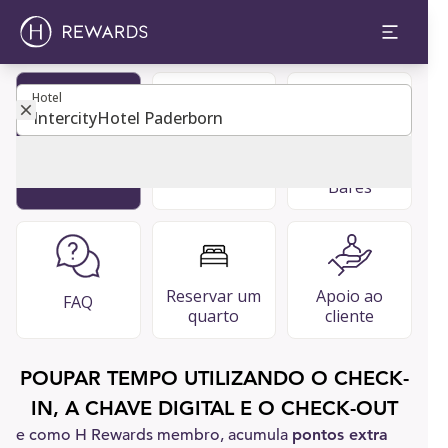
Hotel
Hotel
Tornar-se
Diretório de
Restaurantes
membro
convidados
e bares &
Bares
Reservar um
Apoio ao
FAQ
quarto
cliente
POUPAR TEMPO UTILIZANDO O CHECK-
IN, A CHAVE DIGITAL E O CHECK-OUT
e como H Rewards membro, acumula
pontos extra