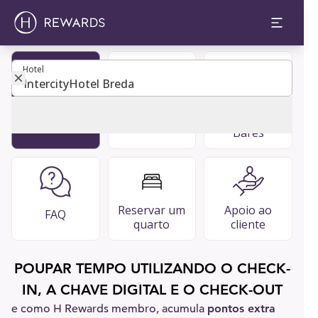
Hotel
Hotel
Tornar-se
Diretório de
Restaurantes
membro
convidados
e bares &
Bares
Reservar um
Apoio ao
FAQ
quarto
cliente
POUPAR TEMPO UTILIZANDO O CHECK-
IN, A CHAVE DIGITAL E O CHECK-OUT
e como H Rewards membro, acumula
pontos extra