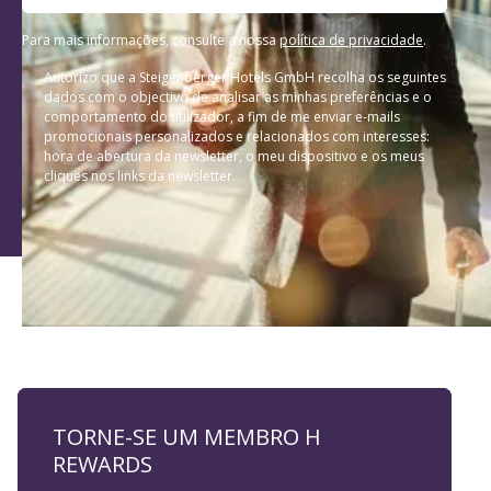
Para mais informações, consulte a nossa
política de privacidade
.
Autorizo que a Steigenberger Hotels GmbH recolha os seguintes
dados com o objectivo de analisar as minhas preferências e o
comportamento do utilizador, a fim de me enviar e-mails
promocionais personalizados e relacionados com interesses:
hora de abertura da newsletter, o meu dispositivo e os meus
cliques nos links da newsletter.
TORNE-SE UM MEMBRO H
REWARDS