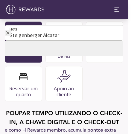
Hotel
Hotel
Tornar-se
Restaurantes
FAQ
membro
e bares &
Bares
Reservar um
Apoio ao
quarto
cliente
POUPAR TEMPO UTILIZANDO O CHECK-
IN, A CHAVE DIGITAL E O CHECK-OUT
e como H Rewards membro, acumula
pontos extra