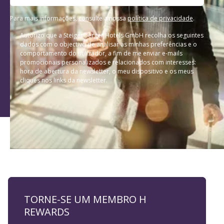
Para mais informações, consulte a nossa
política de privacidade
.
Autorizo que a Steigenberger Hotels GmbH recolha os seguintes
dados com o objectivo de analisar as minhas preferências e o
comportamento do utilizador, a fim de me enviar e-mails
promocionais personalizados e relacionados com interesses:
hora de abertura da newsletter, o meu dispositivo e os meus
cliques nos links da newsletter.
TORNE-SE UM MEMBRO H
REWARDS