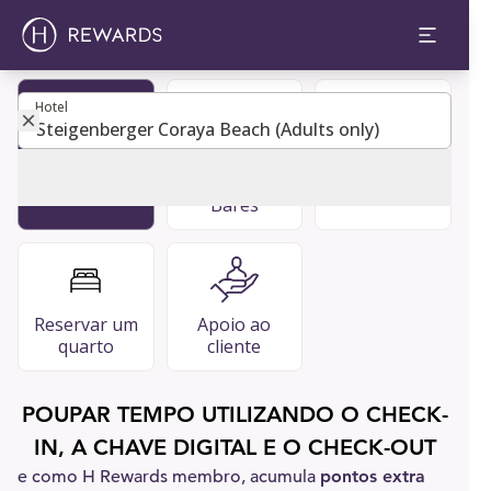
Hotel
Hotel
Tornar-se
Restaurantes
FAQ
membro
e bares &
Bares
Reservar um
Apoio ao
quarto
cliente
POUPAR TEMPO UTILIZANDO O CHECK-
IN, A CHAVE DIGITAL E O CHECK-OUT
e como H Rewards membro, acumula
pontos extra