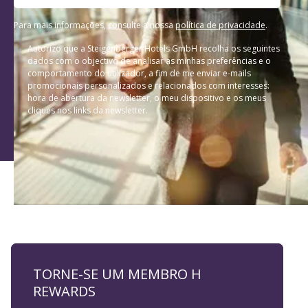
Para mais informações, consulte a nossa
política de privacidade
.
Autorizo que a Steigenberger Hotels GmbH recolha os seguintes
dados com o objectivo de analisar as minhas preferências e o
comportamento do utilizador, a fim de me enviar e-mails
promocionais personalizados e relacionados com interesses:
hora de abertura da newsletter, o meu dispositivo e os meus
cliques nos links da newsletter.
TORNE-SE UM MEMBRO H
REWARDS