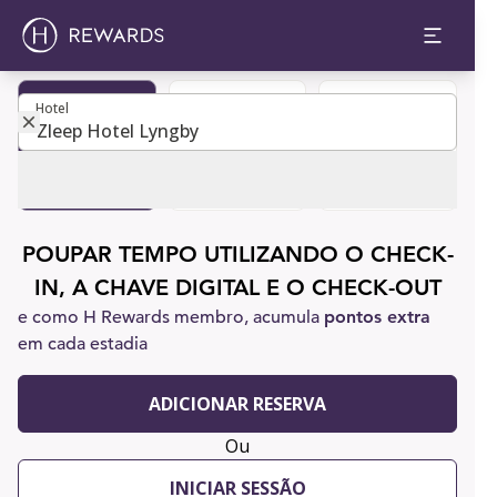
Hotel
Hotel
Tornar-se
Reservar um
Apoio ao
membro
quarto
cliente
POUPAR TEMPO UTILIZANDO O CHECK-
IN, A CHAVE DIGITAL E O CHECK-OUT
e como H Rewards membro, acumula
pontos extra
em cada estadia
ADICIONAR RESERVA
Ou
INICIAR SESSÃO