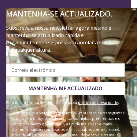
MANTENHA-SE ACTUALIZADO.
Subscreva a nossa newsletter agora mesmo e
mantenha-se actualizado rápida e
convenientemente. É possível cancelar a subscrição
em qualquer altura.
Correio electrónico
MANTENHA-ME ACTUALIZADO
Para mais informações, consulte a nossa
política de privacidade
.
Autorizo que a Steigenberger Hotels GmbH recolha os seguintes
dados com o objectivo de analisar as minhas preferências e o
comportamento do utilizador, a fim de me enviar e-mails
promocionais personalizados e relacionados com interesses:
hora de abertura da newsletter, o meu dispositivo e os meus