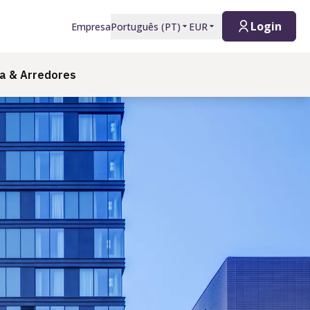
Login
Empresa
Português
(
PT
)
EUR
a & Arredores