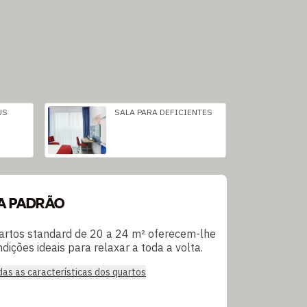
US
SALA PARA DEFICIENTES
A PADRÃO
artos standard de 20 a 24 m² oferecem-lhe
dições ideais para relaxar a toda a volta.
das as características dos quartos