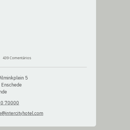
439
Comentários
ilminkplein 5

 Enschede

nde
20 70000
@intercityhotel.com