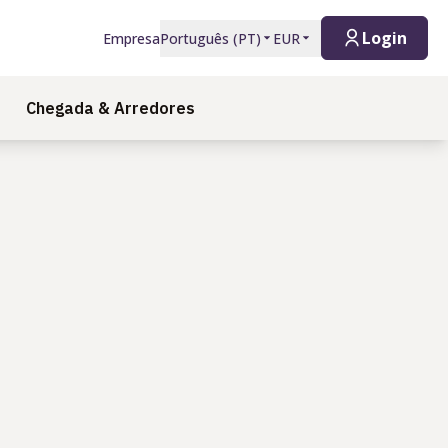
Login
Empresa
Português
(
PT
)
EUR
Chegada & Arredores