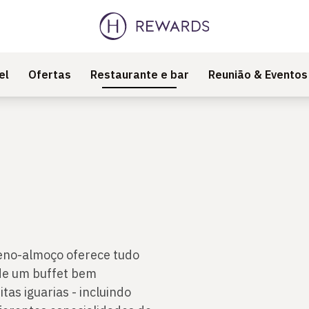
el
Ofertas
Restaurante e bar
Reunião & Eventos
eno-almoço oferece tudo
de um buffet bem
as iguarias - incluindo