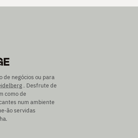
GE
o de negócios ou para
eidelberg
. Desfrute de
bem como de
escantes num ambiente
he-ão servidas
ha.