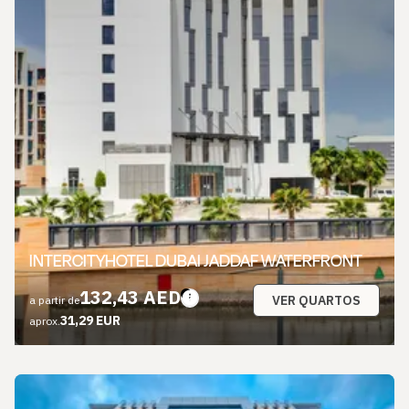
INTERCITYHOTEL DUBAI JADDAF WATERFRONT
132,43 AED
VER QUARTOS
a partir de
31,29 EUR
aprox.