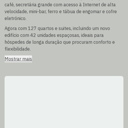
café, secretária grande com acesso à Internet de alta
velocidade, mini-bar, ferro e tábua de engomar e cofre
eletrónico.
Agora com 127 quartos e suites, incluindo um novo
edifício com 42 unidades espaçosas, ideais para
hóspedes de longa duração que procuram conforto e
flexibilidade.
Mostrar mais