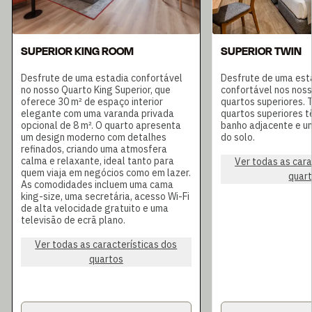
SUPERIOR KING ROOM
SUPERIOR TWIN
Desfrute de uma estadia confortável
Desfrute de uma est
no nosso Quarto King Superior, que
confortável nos noss
oferece 30 m² de espaço interior
quartos superiores. 
elegante com uma varanda privada
quartos superiores 
opcional de 8 m². O quarto apresenta
banho adjacente e um
um design moderno com detalhes
do solo.
refinados, criando uma atmosfera
calma e relaxante, ideal tanto para
Ver todas as cara
quem viaja em negócios como em lazer.
quar
As comodidades incluem uma cama
king-size, uma secretária, acesso Wi-Fi
de alta velocidade gratuito e uma
televisão de ecrã plano.
Ver todas as características dos
quartos