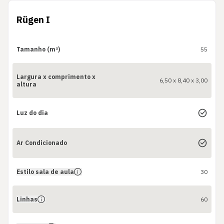
Rügen I
Tamanho (m²)
55
Largura x comprimento x
6,50 x 8,40 x 3,00
altura
Luz do dia
Ar Condicionado
Estilo sala de aula
30
Linhas
60