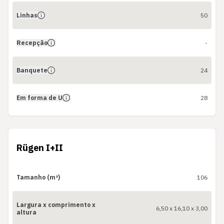
Linhas
50
Recepção
-
Banquete
24
Em forma de U
28
Rügen I+II
Tamanho (m²)
106
Largura x comprimento x
6,50 x 16,10 x 3,00
altura