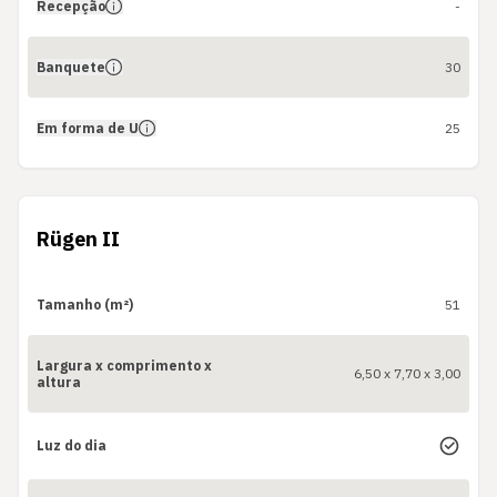
Recepção
-
Banquete
30
Em forma de U
25
Rügen II
Tamanho (m²)
51
Largura x comprimento x
6,50 x 7,70 x 3,00
altura
Luz do dia