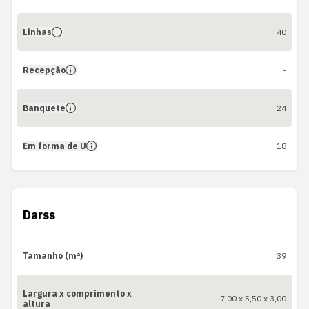
Linhas
40
Recepção
-
Banquete
24
Em forma de U
18
Darss
Tamanho (m²)
39
Largura x comprimento x
7,00 x 5,50 x 3,00
altura