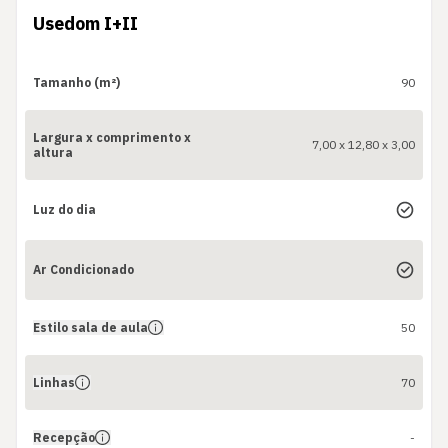
Usedom I+II
Tamanho (m²)
90
Largura x comprimento x
7,00 x 12,80 x 3,00
altura
Luz do dia
Ar Condicionado
Estilo sala de aula
50
Linhas
70
Recepção
-