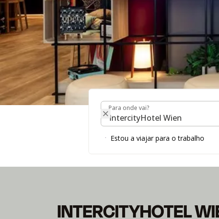
Para onde vai?
Para onde vai?
INTERCITYHOTEL V
Estou a viajar para o trabalho
INTERCITYHOTEL WI