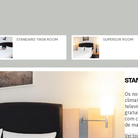
STANDARD TWIN ROOM
SUPERIOR ROOM
STA
Os no
clima
telev
gratu
com c
de ma
Ver to