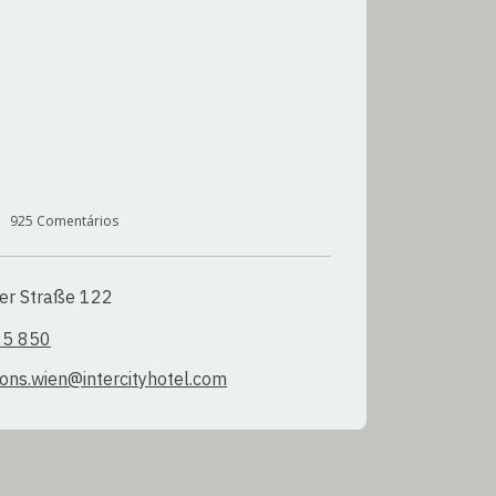
925
Comentários
fer Straße 122
25 850
ions.wien@intercityhotel.com