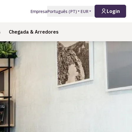
Login
Empresa
Português
(
PT
)
EUR
s
Chegada & Arredores