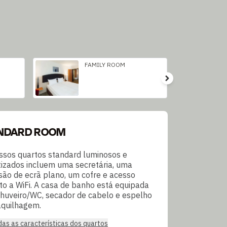
FAMILY ROOM
NDARD ROOM
ssos quartos standard luminosos e
tizados incluem uma secretária, uma
isão de ecrã plano, um cofre e acesso
ito a WiFi. A casa de banho está equipada
huveiro/WC, secador de cabelo e espelho
quilhagem.
das as características dos quartos