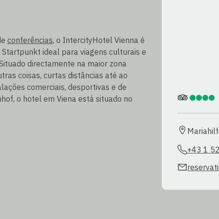
de
conferências
, o IntercityHotel Vienna é
 Startpunkt ideal para viagens culturais e
 Situado directamente na maior zona
utras coisas, curtas distâncias até ao
alações comerciais, desportivas e de
of, o hotel em Viena está situado no
Mariahil
+43 1 5
reservat