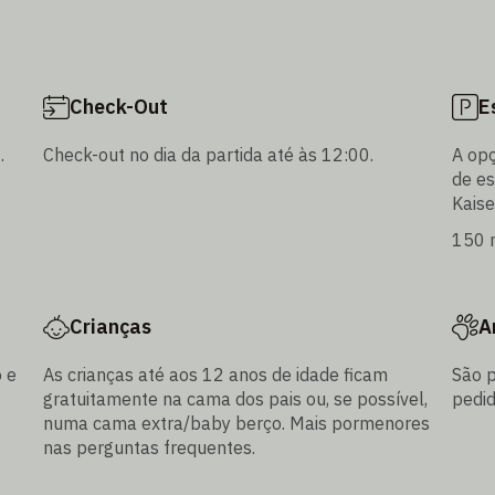
Check-Out
E
.
Check-out no dia da partida até às 12:00.
A op
de e
Kaise
150 m
Crianças
A
 e
As crianças até aos 12 anos de idade ficam
São p
gratuitamente na cama dos pais ou, se possível,
pedid
numa cama extra/baby berço. Mais pormenores
nas perguntas frequentes.