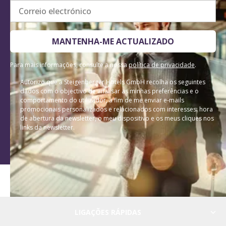
Correio electrónico
MANTENHA-ME ACTUALIZADO
Para mais informações, consulte a nossa
política de privacidade
.
Autorizo que a Steigenberger Hotels GmbH recolha os seguintes
dados com o objectivo de analisar as minhas preferências e o
comportamento do utilizador, a fim de me enviar e-mails
promocionais personalizados e relacionados com interesses: hora
de abertura da newsletter, o meu dispositivo e os meus cliques nos
links da newsletter.
LIGAÇÕES RÁPIDAS