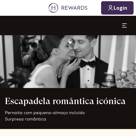
Login
Diapositivo 1 de 1
Escapadela romântica icónica
Pernoita com pequeno-almoço incluído
Surpresa romântica