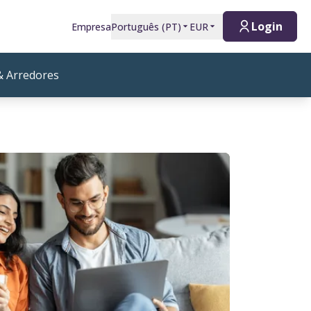
Login
Empresa
Português
(
PT
)
EUR
 Arredores