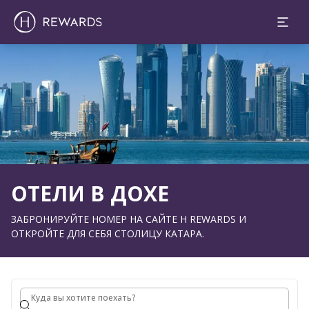
1 Комната(ы) ⋅ 1 Взрослый
Слайд 1 из 1
ОТЕЛИ В ДОХЕ
ЗАБРОНИРУЙТЕ НОМЕР НА САЙТЕ H REWARDS И
ОТКРОЙТЕ ДЛЯ СЕБЯ СТОЛИЦУ КАТАРА.
Куда вы хотите поехать?
Куда вы хотите поехать?