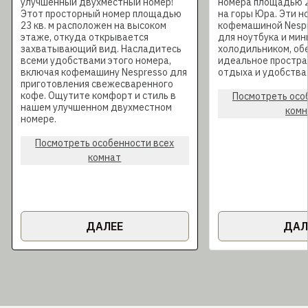
улучшенный двухместный номер!
номера площадью 27
Этот просторный номер площадью
на горы Юра. Эти 
23 кв. м расположен на высоком
кофемашиной Nespr
этаже, откуда открывается
для ноутбука и мин
захватывающий вид. Насладитесь
холодильником, об
всеми удобствами этого номера,
идеальное простра
включая кофемашину Nespresso для
отдыха и удобства
приготовления свежесваренного
кофе. Ощутите комфорт и стиль в
Посмотреть осо
нашем улучшенном двухместном
комн
номере.
Посмотреть особенности всех
комнат
ДАЛЕЕ
ДАЛ