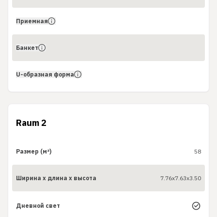
Приемная
Банкет
U-образная форма
Raum 2
Размер (м²)
58
Ширина x длина x высота
7.76x7.63x3.50
Дневной свет