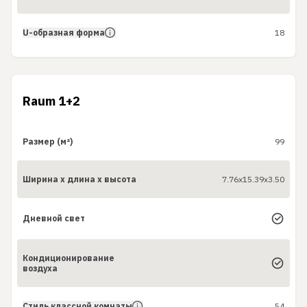
U-образная форма
18
Raum 1+2
Размер (м²)
99
Ширина x длина x высота
7.76x15.39x3.50
Дневной свет
Кондиционирование
воздуха
Стиль классной комнаты
54