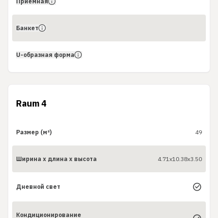
Приемная
Банкет
U-образная форма
Raum 4
Размер (м²)
49
Ширина x длина x высота
4.71x10.38x3.50
Дневной свет
Кондиционирование