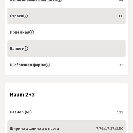
Строки
80
Приемная
Банкет
U-образная форма
32
Raum 2+3
Размер (м²)
133
Ширина x длина x высота
7.76x17.37x3.50