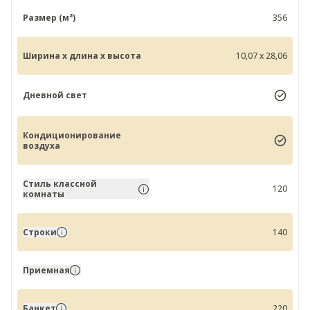
Размер (м²)
356
Ширина x длина x высота
10,07 x 28,06
Дневной свет
Кондиционирование
воздуха
Стиль классной
120
комнаты
Строки
140
Приемная
Банкет
220