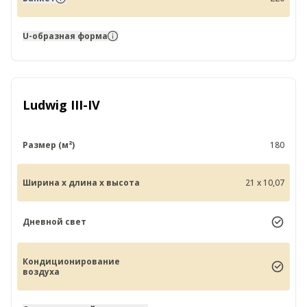
U-образная форма
Ludwig III-IV
Размер (м²)
180
Ширина x длина x высота
21 x 10,07
Дневной свет
Кондиционирование
воздуха