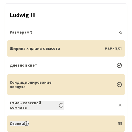
Ludwig III
Размер (м²)
75
Ширина x длина x высота
9,89 x 9,01
Дневной свет
Кондиционирование
воздуха
Стиль классной
30
комнаты
Строки
55