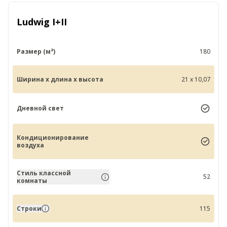
Ludwig I+II
Размер (м²)
180
Ширина x длина x высота
21 x 10,07
Дневной свет
Кондиционирование
воздуха
Стиль классной
52
комнаты
Строки
115