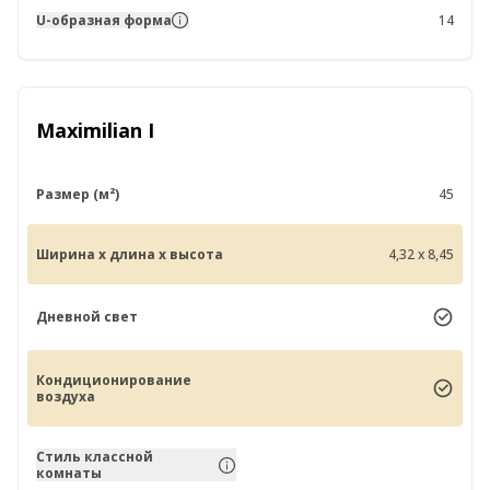
U-образная форма
14
Maximilian I
Размер (м²)
45
Ширина x длина x высота
4,32 x 8,45
Дневной свет
Кондиционирование
воздуха
Стиль классной
комнаты