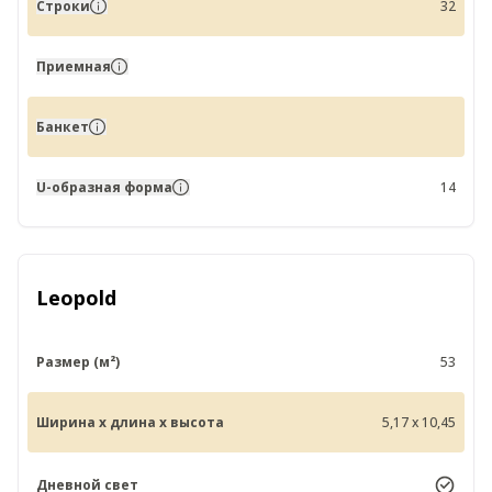
Строки
32
Приемная
Банкет
U-образная форма
14
Leopold
Размер (м²)
53
Ширина x длина x высота
5,17 x 10,45
Дневной свет