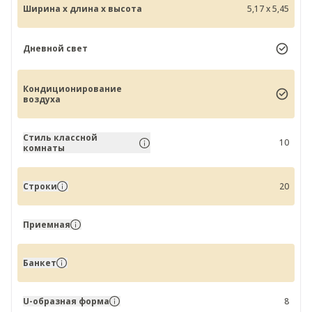
Ширина x длина x высота
5,17 x 5,45
Дневной свет
Кондиционирование
воздуха
Стиль классной
10
комнаты
Строки
20
Приемная
Банкет
U-образная форма
8