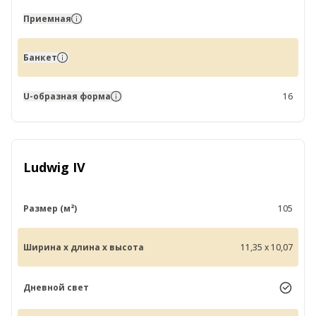
Приемная
Банкет
U-образная форма
16
Ludwig IV
Размер (м²)
105
Ширина x длина x высота
11,35 x 10,07
Дневной свет