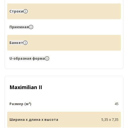
Строки
Приемная
Банкет
U-образная форма
Maximilian II
Размер (м²)
45
Ширина x длина x высота
5,35 x 7,35