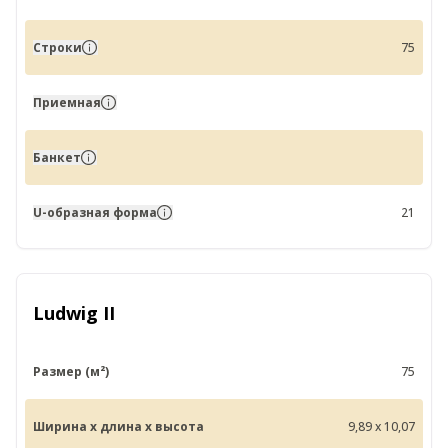
Строки
75
Приемная
Банкет
U-образная форма
21
Ludwig II
Размер (м²)
75
Ширина x длина x высота
9,89 x 10,07