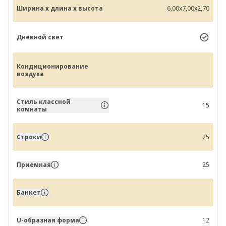
Ширина x длина x высота
6,00x7,00x2,70
Дневной свет
Кондиционирование
воздуха
Стиль классной
15
комнаты
Строки
25
Приемная
25
Банкет
U-образная форма
12