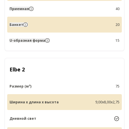
Приемная
40
Банкет
20
U-образная форма
15
Elbe 2
Размер (м²)
75
Ширина x длина x высота
9,00x8,00x2,75
Дневной свет