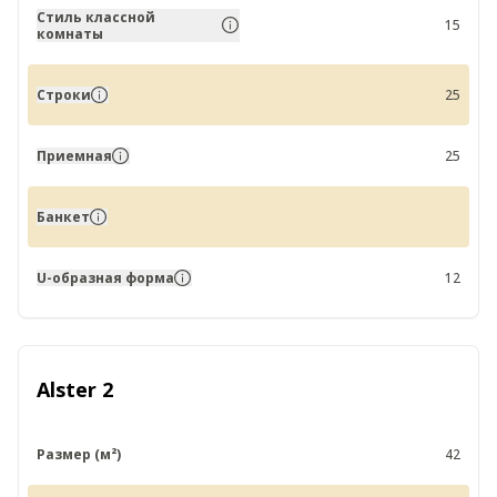
Стиль классной
15
комнаты
Строки
25
Приемная
25
Банкет
U-образная форма
12
Alster 2
Размер (м²)
42