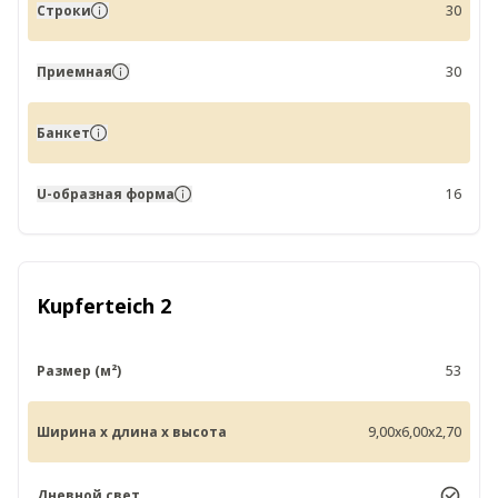
Строки
30
Приемная
30
Банкет
U-образная форма
16
Kupferteich 2
Размер (м²)
53
Ширина x длина x высота
9,00x6,00x2,70
Дневной свет