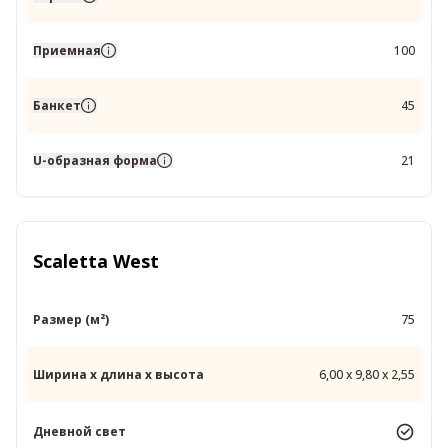
Приемная
100
Банкет
45
U-образная форма
21
Scaletta West
Размер (м²)
75
Ширина x длина x высота
6,00 x 9,80 x 2,55
Дневной свет